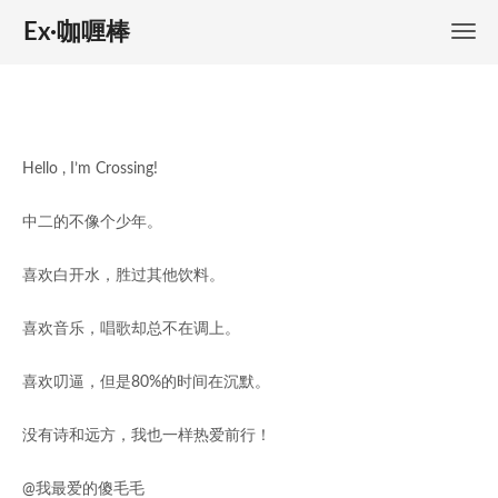
Ex·咖喱棒
Hello , I’m Crossing!
中二的不像个少年。
喜欢白开水，胜过其他饮料。
喜欢音乐，唱歌却总不在调上。
喜欢叨逼，但是80%的时间在沉默。
没有诗和远方，我也一样热爱前行！
@我最爱的傻毛毛